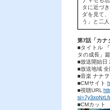
ナマセも思
タに近づき
ダを見て、
う」と二人
第7話「カナ
■タイトル 
タの成長」篇
■放送開始日 
■放送地域 全
■音楽 ナナ
■CMサイト
h
■視聴URL
ht
si=7y3xoNrL
■CMカット