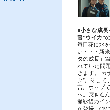
■小さな成長
官”ウイカ”
毎日花に水
い・・・新米
タの成長」
れていた問題
きます。”カ
ダ”。そして
言。ポップ
へ」突き進
撮影後のイ
が登場。CM