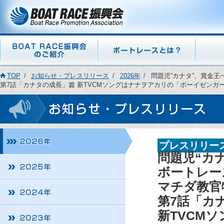
TOP
お知らせ・プレスリリース
2026年
問題児“カナタ”、賞金王
第7話「カナタの成長」篇 新TVCMソングはナナヲアカリの「ボーイゼンガ
プレスリリー
問題児“カ
ボートレー
マチダ教官
第7話「カ
新TVCM