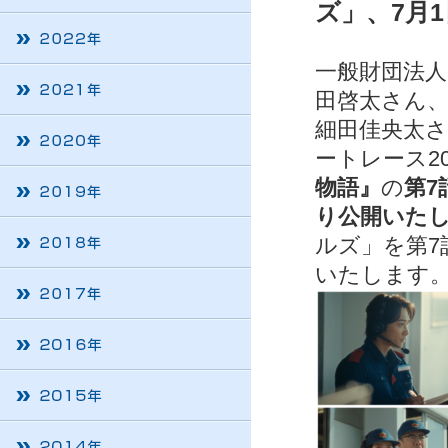
ズ」、7月
一般財団法人
田啓太さん
細田佳央太
ートレース2
物語』
の
第7
り公開いた
ルズ」を第7
いたします