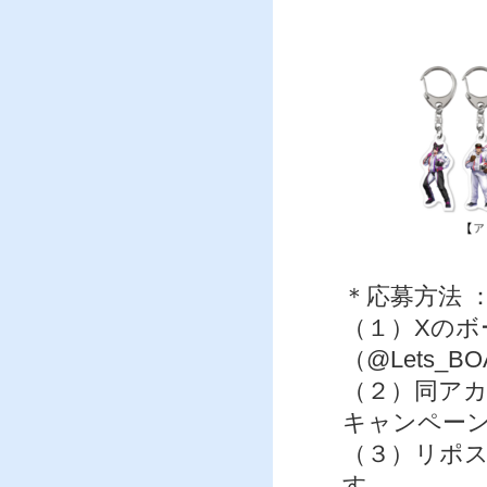
※以下
＊応募方法 
（１）Xのボ
（@Lets_
（２）同ア
キャンペー
（３）リポ
す。