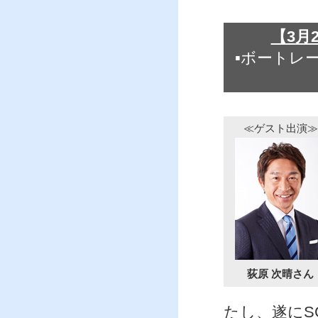
【3月
▪ボートレ
≪ゲスト出演≫
荻原 次晴さん
たし、遂にS