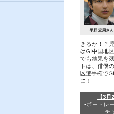
平野 宏周さん
きるか！？
はGI中国地
でも結果を
トは、俳優
区選手権でG
に！
【3月
▪ボートレ
チ