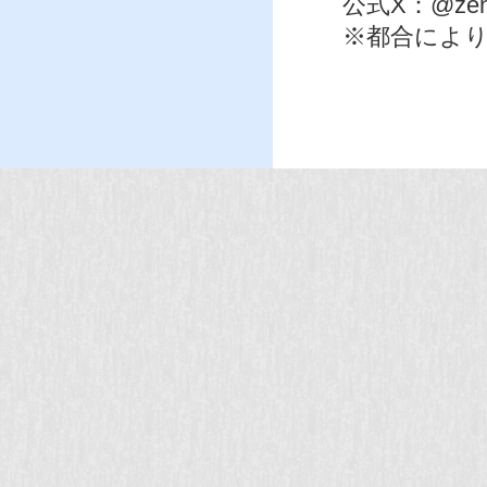
公式X：@zenr
※都合によ