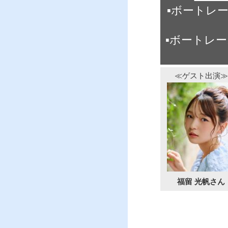
▪ボートレー
▪ボートレ
≪ゲスト出演≫
福留 光帆さん