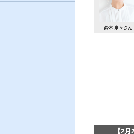
鈴木 奈々さん
【2月