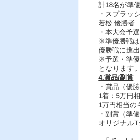
計18名が準
・スプラッシュバ
若松 優勝者
・本大会予選
※準優勝戦は
優勝戦に進
※予選・準
となります
4.賞品/副賞
・賞品（優勝
1着：5万円
1万円相当の
・副賞（準優
オリジナルT