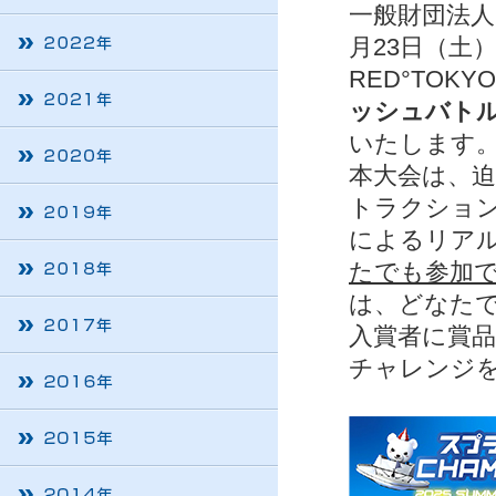
一般財団法人
月23日（土
RED°TOK
ッシュバトルCH
いたします
本大会は、迫
トラクショ
によるリア
たでも参加
は、どなた
入賞者に賞
チャレンジ