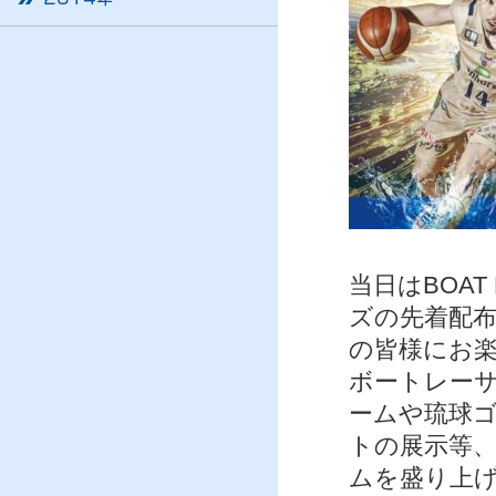
当日はBOA
ズの先着配
の皆様にお
ボートレー
ームや琉球
トの展示等
ムを盛り上