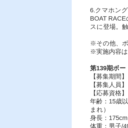
6.クマホン
BOAT R
スに登場。
※その他、
※実施内容
第139期ボ
【募集期間】 
【募集人員】 
【応募資格】
年齢：15歳以
まれ）
身長：175c
体重：男子/49