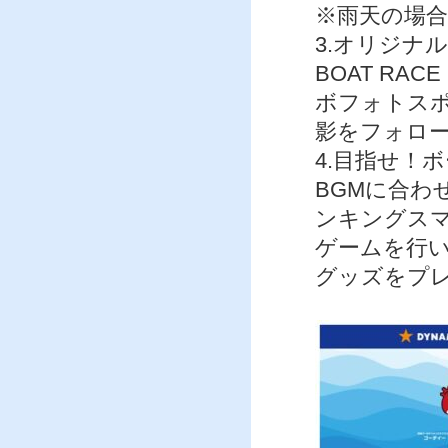
※雨天の場
3.オリジナ
BOAT RA
ボフォトス
影をフォロ
4.目指せ！
BGMに合わ
ンキングス
ゲームを行
グッズをプ