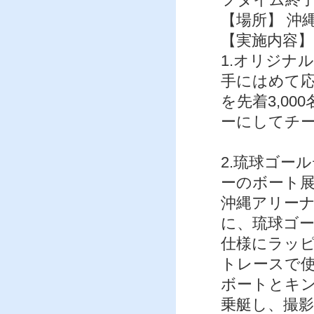
【場所】 沖
【実施内容】
1.オリジナ
手にはめて
を先着3,0
ーにしてチ
2.琉球ゴー
ーのボート
沖縄アリー
に、琉球ゴ
仕様にラッ
トレースで
ボートとキ
乗艇し、撮