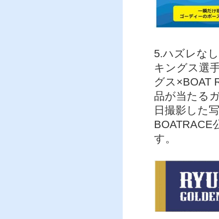
5.ハズレな
キングス選
グス×BOA
品が当たるガ
日撮影した写
BOATRA
す。