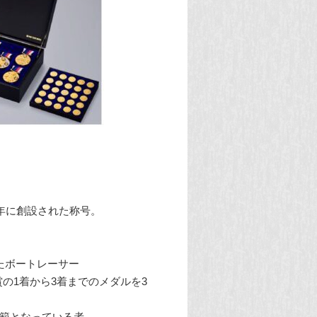
9年に創設された称号。
れたボートレーサー
長賞の1着から3着までのメダルを3