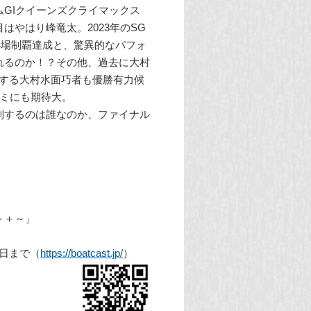
ムGIクイーンズクライマックス
やはり峰竜太。2023年のSG
4場制覇達成と、驚異的なパフォ
れるのか！？その他、過去に大村
とする大村水面巧者も優勝有力候
エミにも期待大。
制するのは誰なのか、ファイナル
ト＋～」
曜日まで（
https://boatcast.jp/
）