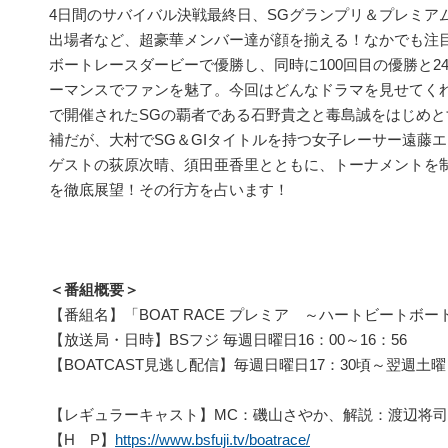
4日間のサバイバル決戦最終日、SGグランプリ＆プレミア
出場者など、超豪華メンバー達が顔を揃える！なかでも注目は
ボートレースダービーで優勝し、同時に100回目の優勝と2
ーマンスでファンを魅了。今回はどんなドラマを見せてく
で開催されたSGの覇者である石野貴之と毒島誠をはじめ
補だが、大村でSG＆GIタイトルを持つ女子レーサー遠藤
ゲストの荻原次晴、須田亜香里とともに、トーナメントを
を徹底展望！その行方を占います！
＜番組概要＞
【番組名】「BOAT RACE プレミア ～ハートビートボー
【放送局・日時】BSフジ 毎週日曜日16：00～16：56
【BOATCAST見逃し配信】毎週日曜日17：30頃～翌週土
【レギュラーキャスト】MC：磯山さやか、解説：渡辺将司
【H P】
https://www.bsfuji.tv/boatrace/