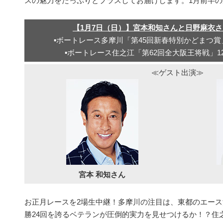
スの魅力をたっぷりとプラスしてお届けします。1月前半
【1月7日（日）】宮本和知さんと日野麻衣
▪ボートレース多摩川「第45回新春特別かどまつ賞
▪ボートレース住之江「第62回全大阪王将戦」1
≪ゲスト出演≫
宮本 和知さん
お正月レースを2場生中継！多摩川の注目は、東都のエース濱
勝24回を誇るベテランが圧倒的実力を見せつけるか！？住