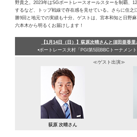
野貴之。2023年はSGボートレースオールスターを制覇、1
するなど、トップ戦線で存在感を見せている。さらに住之江
勝9回と地元での実績も十分。ゲストは、宮本和知と日野
六本木から明るくお届けします！
【1月14日（日）】荻原次晴さんと須田亜香
▪ボートレース大村「PGI第5回BBCトーナメント
≪ゲスト出演≫
荻原 次晴さん