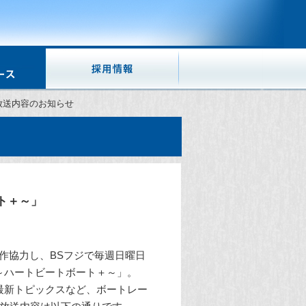
半放送内容のお知らせ
ート＋～」
制作協力し、BSフジで毎週日曜日
ア ～ハートビートボート＋～」。
最新トピックスなど、ボートレー