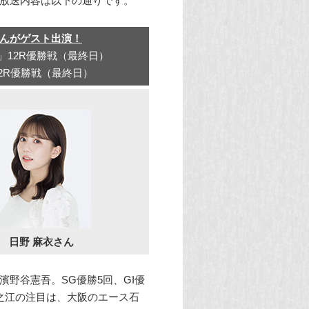
の放送内容は以下の通りです。
さんがゲスト出演！
」12R優勝戦（最終日）
2R優勝戦（最終日）
日野 麻衣さん
野谷憲吾。SG優勝5回、GI優
之江の注目は、大阪のエース石