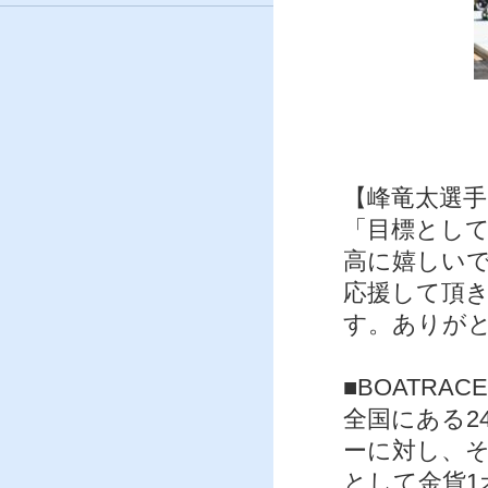
【峰竜太選
「目標として
高に嬉しい
応援して頂
す。ありが
■BOATRA
全国にある2
ーに対し、そ
として金貨1