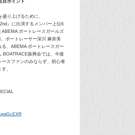
：注目ポイント
ンを盛り上げるために、
2nd』に出演するメンバー上位6
ABEMA ボートレースガールズ
麟、ボートレーサー深川 麻奈美
、ABEMA ボートレースガー
BOATRACE振興会では、今後
トレースファンのみならず、初心者
ます。
CIAL
uKegiGcEXR