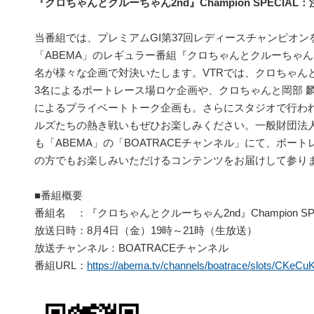
『クロちゃんとクルーちゃん2nd』Champion SPECIAL
当番組では、プレミアムGI第37回レディースチャンピオ
「ABEMA」のレギュラー番組『クロちゃんとクルーちゃん
名が様々な企画で対決いたします。VTRでは、クロちゃんと
3名によるボートレース場ロケ企画や、クロちゃんと岡部 
によるプライベートトーク企画も。さらにスタジオで行われる
ルズたちの熱き戦いもぜひお楽しみください。一般財団法人 
も「ABEMA」の「BOATRACEチャンネル」にて、ボー
の方でもお楽しみいただけるコンテンツをお届けして参り
■番組概要
番組名 ：『クロちゃんとクルーちゃん2nd』Champion SPE
放送日時：8月4日（金）19時～21時（生放送）
放送チャンネル：BOATRACEチャンネル
番組URL：
https://abema.tv/channels/boatrace/slots/CKeC