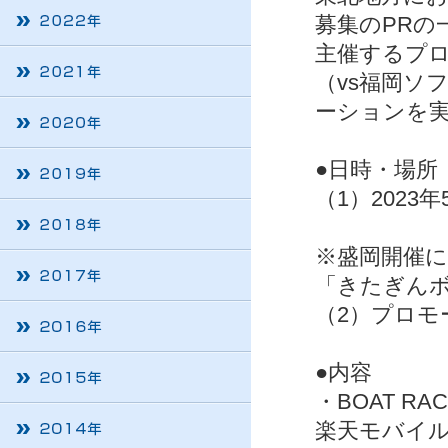
募集のPRの
主催するプロ
（vs福岡ソ
ーションを
●日時・場所
（1）202
17日（
※盛岡開催
「きたぎん
（2）プロモー
●内容
・BOAT R
楽天モバイル