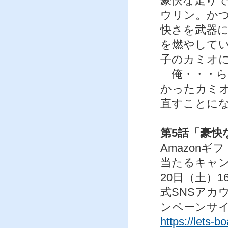
豪快な走りで
ウリン。か
快さを武器
を燃やして
子のカミオ
「俺・・・
かったカミ
直すことに
第5話「豪快
Amazon
当たるキャン
20日（土）16
式SNSアカ
ンペーンサ
https://lets-