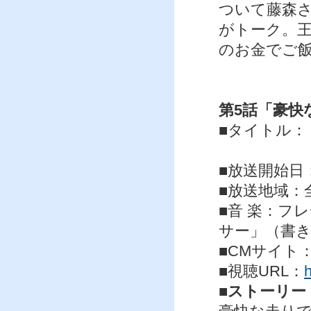
ついて藤森
がトーク。
のお金でご
第5話「豪快
■タイトル：
第5話「
■放送開始日：
■放送地域：
■音 楽：フ
サー」（書
■CMサイト
■視聴URL：
■ストーリー