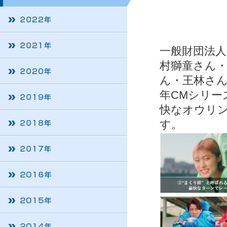
一般財団法人
村獅童さん
ん・王林さん
年CMシリー
快なオウリン
す。