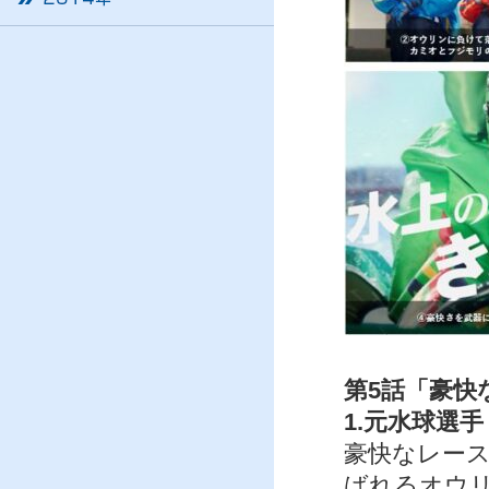
第5話「豪快
1.元水球選
豪快なレース
ばれるオウ