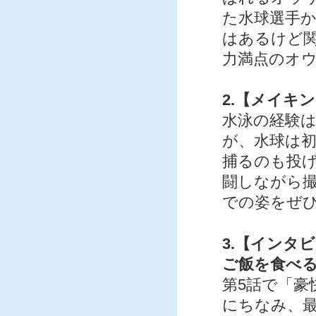
た水球選手
はあるけど
力満点のオ
2.【メイキ
水泳の経験
が、水球は
捕るのも投
闘しながら
での姿をぜ
3.【インタ
ご飯を食べ
第5話で「豪
にちなみ、