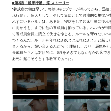
■第3話「起床行動」篇 ストーリー
“養成所の朝は早い”。毎朝6時にブザーが鳴ってから、迅
床行動」。個人として、そして集団として徹底的な規律が
れずにいるハルカは、ある朝、寝坊をして起床行動に後れ
に向かうも、すでに他の養成員は揃っている。ハルカが到
て養成員全員に腕立て伏せを命じる。ルールを守れないハ
つくるんだ。ルールを守れねぇ奴とは走れねぇよ」と厳しい
合えるから、競い合えるんだ”そう理解し、より一層気を引
養成員たちとは対照的に、6時を過ぎてもなかなか起床で
必死に起こそうとする教官であった。