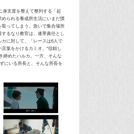
速に身支度を整えて整列する「起
求められる養成所生活にいまだ慣
を取ってしまう。急いで集合場所
着するなり教官は、連帯責任とし
ルカに対して、「レースは6人で
言葉をかけるカミオ。“信頼し
き締めたハルカ。一方、そんな
きずにいる所長と、そんな所長を