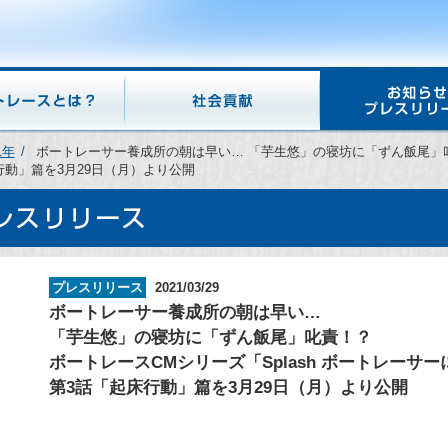
1年
ボートレーサー養成所の朝は早い… 「芋生悠」の寝坊に「ずん飯尾」叱責
行動」篇を3月29日（月）より公開
プレスリリース
2021/03/29
ボートレーサー養成所の朝は早い…
「芋生悠」の寝坊に「ずん飯尾」叱責！？
ボートレースCMシリーズ「Splash ボートレーサ
第3話「起床行動」篇を3月29日（月）より公開