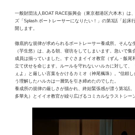
一般財団法人BOAT RACE振興会（東京都港区六本木）は、
ズ「Splash ボートレーサーになりたい！」の第3話「起床
開します。
徹底的な規律が求められるボートレーサー養成所。そんな
（芋生悠）は、ある朝、寝坊をしてしまいます。急いで集
成員は揃っていました。すぐさまイイオ教官（ずん・飯尾
立て伏せを命じます。ルールを守れないハルカに対して、
ぇよ」と厳しい言葉をかけるカミオ（神尾楓珠）。“信頼し
う理解したハルカは一層気を引き締めたのでした。
養成所の規律の厳しさが描かれ、終始緊張感が漂う第3話
多華丸）とイイオ教官が繰り広げるコミカルなラストシー