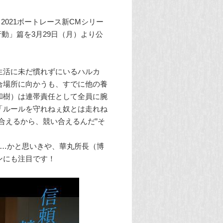
2021ボートレース新CMシリー
行動」篇を3月29日（月）より公
生活に未だ慣れずにいるハルカ
合場所に向かうも、すでに他の養
和樹）は連帯責任として全員に腕
「ルールを守れねぇ奴とは走れね
合えるから、競い合えるんだ”そ
。…かと思いきや、華丸所長（博
ンにも注目です！