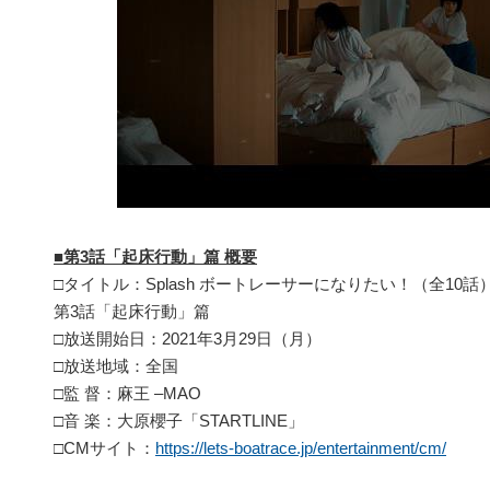
■第3話「起床行動」篇 概要
□タイトル：Splash ボートレーサーになりたい！（全10話
第3話「起床行動」篇
□放送開始日：2021年3月29日（月）
□放送地域：全国
□監 督：麻王 –MAO
□音 楽：大原櫻子「STARTLINE」
□CMサイト：
https://lets-boatrace.jp/entertainment/cm/