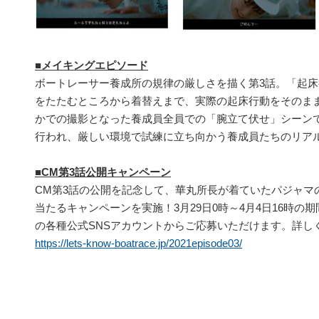
■メイキングエピソード
ボートレーサー養成所の規律の厳しさを描く第3話。「起
をたたむところから着替えまで、実際の起床行動をそのま
かでの撮影となった養成員全員での「腕立て伏せ」シーン
行われ、厳しい環境で試練に立ち向かう養成員たちのリア
■CM第3話公開キャンペーン
CM第3話の公開を記念して、華丸所長が着ていたパジャマの
当たるキャンペーンを実施！3月29日0時～4月4日16時の期間中、Tw
の各種公式SNSアカウントからご応募いただけます。詳し
https://lets-know-boatrace.jp/2021episode03/