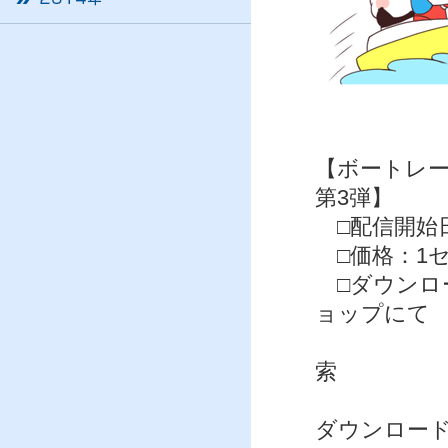
【ボートレー
第3弾】
□配信開始日
□価格：1セ
□ダウンロー
ョップにて
「ゆる
索
または
ダウンロー