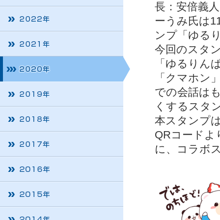
長：安倍義
ーうみ氏は1
ンプ「ゆる
今回のスタ
「ゆるりん
「クマホン
での会話は
くするスタ
本スタンプは
QRコード
に、コラボ