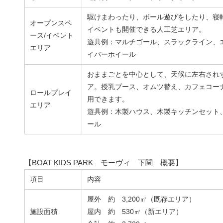
駆けまわったり、ボール遊びをしたり、寝
オープンスペ
イベントも開催できる人工芝エリア。
ース/イベント
遊具例：マルチゴール、スラックライン、
エリア
イバーホイール
おままごとを中心として、天候に左右され
ア。授乳ブース、オムツ替え、カフェコー
ロールプレイ
用できます。
エリア
遊具例：木製ハウス、木製キッチンセット
ール
【BOAT KIDS PARK モーヴィ 下関 概要】
項目
内容
屋外 約 3,200㎡（既存エリア）
施設面積
屋内 約 530㎡（新エリア）