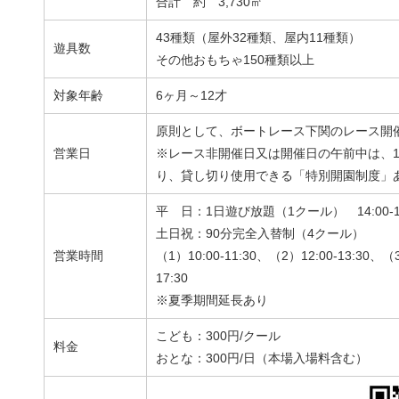
合計 約 3,730㎡
43種類（屋外32種類、屋内11種類）
遊具数
その他おもちゃ150種類以上
対象年齢
6ヶ月～12才
原則として、ボートレース下関のレース開
営業日
※レース非開催日又は開催日の午前中は、1
り、貸し切り使用できる「特別開園制度」
平 日：1日遊び放題（1クール） 14:00-17
土日祝：90分完全入替制（4クール）
営業時間
（1）10:00-11:30、（2）12:00-13:30、（3
17:30
※夏季期間延長あり
こども：300円/クール
料金
おとな：300円/日（本場入場料含む）