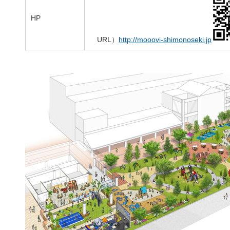
HP
URL）
http://mooovi-shimonoseki.jp