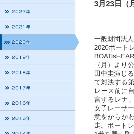
3月23日（
一般財団法人
2020ボー
BOATisH
（月）より
田中圭演じ
て対決する第
レース前に
言するレナ
女子レーサ
意をからか
走。ボート