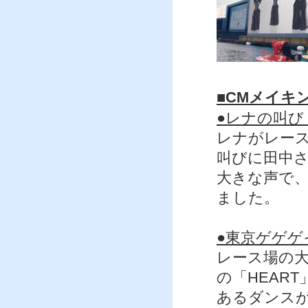
■CMメイキ
●レナの叫び
レナがレー
叫びに田中
大きな声で
ました。
●東京ゲゲゲ
レース場の
の「HEAR
あるダンス