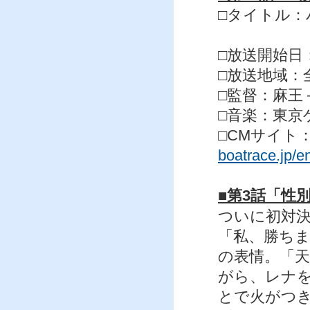
□タイトル：ハ
第3話
□放送開始日：
□放送地域：
□監督：麻王 
□音楽：東京
□CMサイト
boatrace.jp/e
■第3話「性
ついに初対
「私、勝ち
の表情。「
がら、レナ
とで火がつ