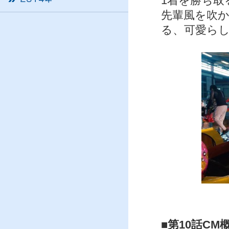
1着を勝ち取
先輩風を吹
る、可愛ら
■第10話CM