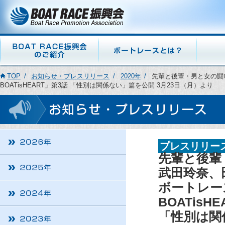
TOP
お知らせ・プレスリリース
2020年
先輩と後輩・男と女の闘
BOATisHEART」第3話 「性別は関係ない」篇を公開 3月23日（月）より
プレスリリー
先輩と後輩
武田玲奈、
ボートレー
BOATisH
「性別は関