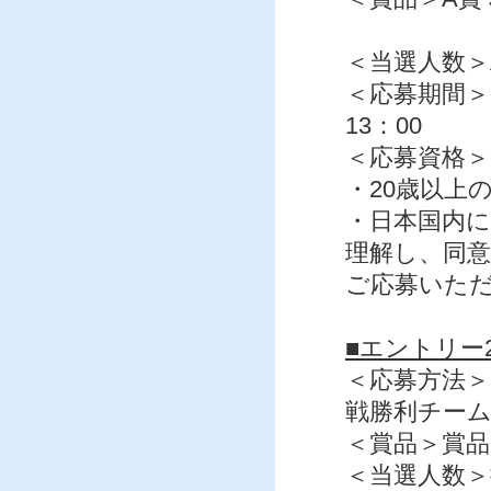
B賞 松
＜当選人数＞
＜応募期間＞2
13：00
＜応募資格＞
・20歳以上
・日本国内
理解し、同
ご応募いた
■エントリー
＜応募方法＞
戦勝利チー
＜賞品＞賞品：
＜当選人数＞