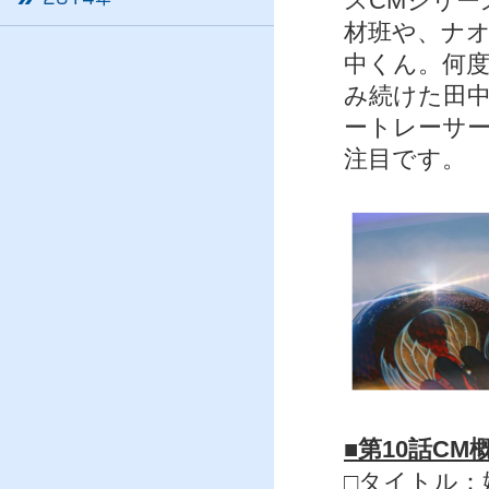
スCMシリ
材班や、ナ
中くん。何
み続けた田
ートレーサ
注目です。
■第10話CM
□タイトル：姫