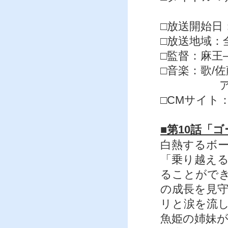
第10話
□放送開始日：
□放送地域：
□監督：麻王–
□音楽：歌/
アレンジ/
□CMサイト
■第10話「
白熱するボ
「乗り越え
ることがで
の成長を見
リと涙を流
魚姫の姉妹