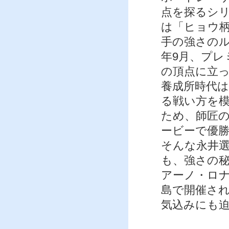
点を探るシリ
は「ヒョウ
手の強さの
年9月、プレ
の頂点に立
養成所時代は
る戦い方を
ため、師匠
ービーで優
そんな永井
も、強さの
アーノ・ロ
島で開催され
気込みにも