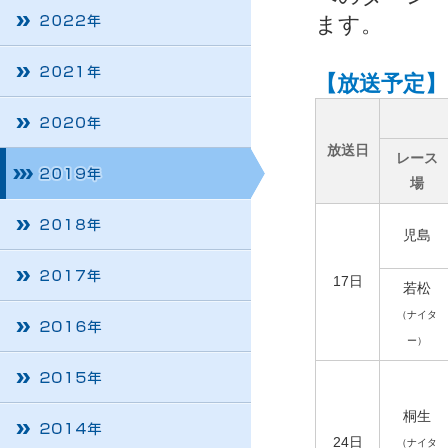
ます。
【放送予定】
放送日
レース
場
児島
17日
若松
（ナイタ
ー）
桐生
24日
（ナイタ