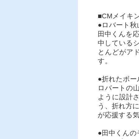
■CMメイキ
●ロバート秋
田中くんを
中している
とんどがア
す。
●折れたボー
ロバートの
ように設計
う、折れ方
が応援する
●田中くんの