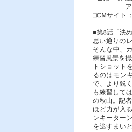
アレンジ/T
□CMサイト
■第8話「決
思い通りの
そんな中、
練習風景を
トショット
るのはモン
で、より鋭
も練習して
の秋山。記
ほど力が入
ンキーター
を逃すまい