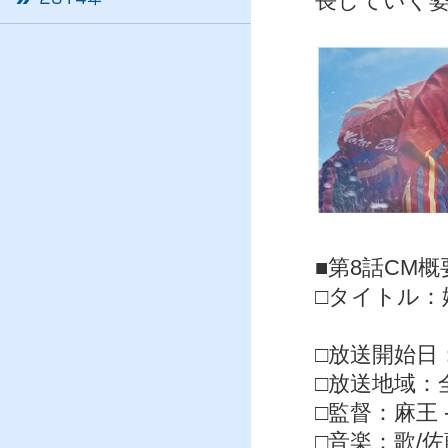
長していく
■第8話CM概
□タイトル：姫
第8話「
□放送開始日：
□放送地域：
□監督：麻王 
□音楽：歌/