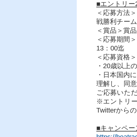
■エントリー
＜応募方法＞
戦勝利チー
＜賞品＞賞品：
＜応募期間＞2
13：00迄
＜応募資格＞
・20歳以上
・日本国内
理解し、同
ご応募いた
※エントリー
Twitter
■キャンペー
https://boatrac