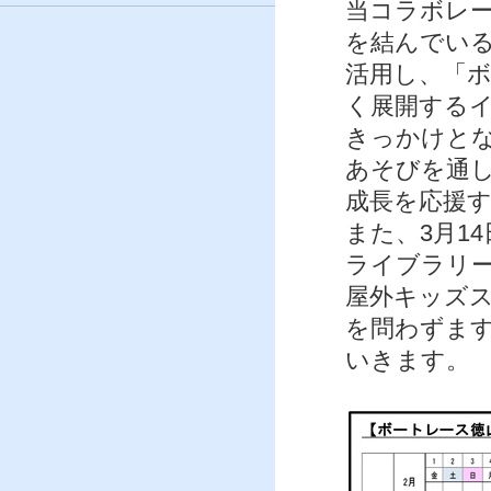
当コラボレー
を結んでい
活用し、「
く展開する
きっかけと
あそびを通
成長を応援
また、3月1
ライブラリ
屋外キッズ
を問わずま
いきます。