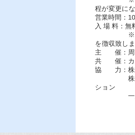
程が変更に
営業時間：10
入 場 料：無
※本場レー
を徴収致し
主 催：周
共 催：カ
協 力：株
株式会社
ション
一般財団法