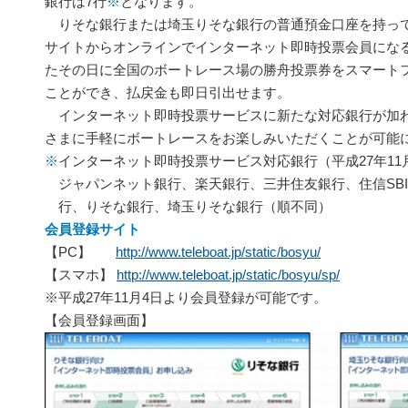
銀行は7行
※
となります。
りそな銀行または埼玉りそな銀行の普通預金口座を持っ
サイトからオンラインでインターネット即時投票会員にな
たその日に全国のボートレース場の勝舟投票券をスマート
ことができ、払戻金も即日引出せます。
インターネット即時投票サービスに新たな対応銀行が加
さまに手軽にボートレースをお楽しみいただくことが可能
※
インターネット即時投票サービス対応銀行（平成27年11
ジャパンネット銀行、楽天銀行、三井住友銀行、住信SBI
行、りそな銀行、埼玉りそな銀行（順不同）
会員登録サイト
【PC】
http://www.teleboat.jp/static/bosyu/
【スマホ】
http://www.teleboat.jp/static/bosyu/sp/
※平成27年11月4日より会員登録が可能です。
【会員登録画面】