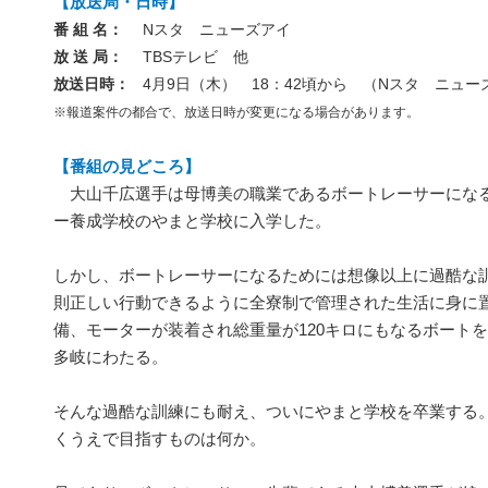
【放送局・日時】
番 組 名：
Nスタ ニューズアイ
放 送 局：
TBSテレビ 他
放送日時：
4月9日（木） 18：42頃から （Nスタ ニュー
※報道案件の都合で、放送日時が変更になる場合があります。
【番組の見どころ】
大山千広選手は母博美の職業であるボートレーサーにな
ー養成学校のやまと学校に入学した。
しかし、ボートレーサーになるためには想像以上に過酷な
則正しい行動できるように全寮制で管理された生活に身に
備、モーターが装着され総重量が120キロにもなるボート
多岐にわたる。
そんな過酷な訓練にも耐え、ついにやまと学校を卒業する
くうえで目指すものは何か。