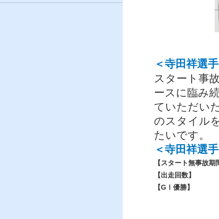
＜寺田祥選
スタート事
ースに臨み
ていただい
のスタイル
たいです。
＜寺田祥選
【スタート無事故期
【出走回数】
【GⅠ優勝】