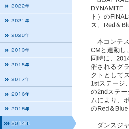
DYNAMITE
ト）のFINA
ス、Red＆B
本コンテス
CMと連動
同時に、20
催されるグ
クトとして
1stステー
の2ndステ
ムにより、ボ
のRed＆Blu
ダンスジャ