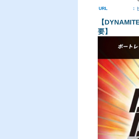
URL
：
【DYNAMITE
要】