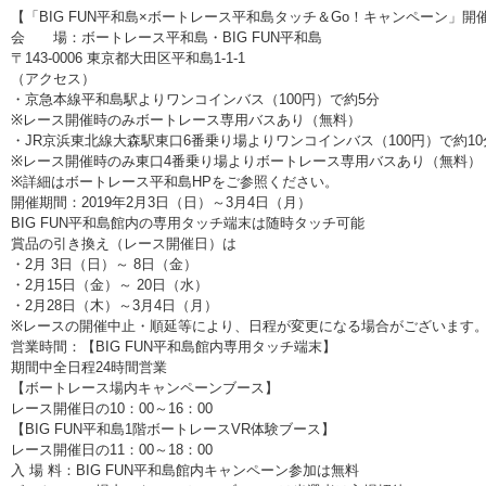
【「BIG FUN平和島×ボートレース平和島タッチ＆Go！キャンペーン」開
会 場：ボートレース平和島・BIG FUN平和島
〒143-0006 東京都大田区平和島1-1-1
（アクセス）
・京急本線平和島駅よりワンコインバス（100円）で約5分
※レース開催時のみボートレース専用バスあり（無料）
・JR京浜東北線大森駅東口6番乗り場よりワンコインバス（100円）で約10
※レース開催時のみ東口4番乗り場よりボートレース専用バスあり（無料）
※詳細はボートレース平和島HPをご参照ください。
開催期間：2019年2月3日（日）～3月4日（月）
BIG FUN平和島館内の専用タッチ端末は随時タッチ可能
賞品の引き換え（レース開催日）は
・2月 3日（日）～ 8日（金）
・2月15日（金）～ 20日（水）
・2月28日（木）～3月4日（月）
※レースの開催中止・順延等により、日程が変更になる場合がございます
営業時間：【BIG FUN平和島館内専用タッチ端末】
期間中全日程24時間営業
【ボートレース場内キャンペーンブース】
レース開催日の10：00～16：00
【BIG FUN平和島1階ボートレースVR体験ブース】
レース開催日の11：00～18：00
入 場 料：BIG FUN平和島館内キャンペーン参加は無料