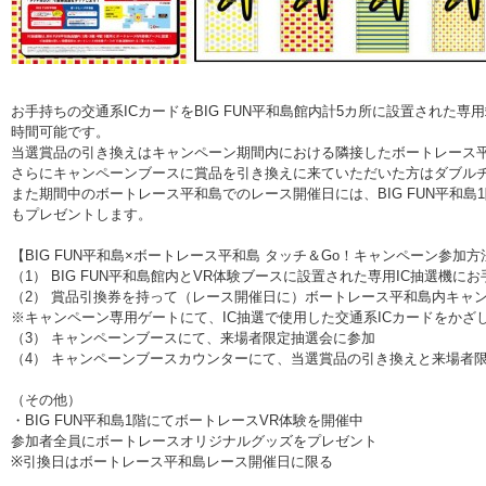
お手持ちの交通系ICカードをBIG FUN平和島館内計5カ所に設置された
時間可能です。
当選賞品の引き換えはキャンペーン期間内における隣接したボートレース
さらにキャンペーンブースに賞品を引き換えに来ていただいた方はダブル
また期間中のボートレース平和島でのレース開催日には、BIG FUN平和
もプレゼントします。
【BIG FUN平和島×ボートレース平和島 タッチ＆Go！キャンペーン参加方
（1） BIG FUN平和島館内とVR体験ブースに設置された専用IC抽選機
（2） 賞品引換券を持って（レース開催日に）ボートレース平和島内キャ
※キャンペーン専用ゲートにて、IC抽選で使用した交通系ICカードをかざ
（3） キャンペーンブースにて、来場者限定抽選会に参加
（4） キャンペーンブースカウンターにて、当選賞品の引き換えと来場者
（その他）
・BIG FUN平和島1階にてボートレースVR体験を開催中
参加者全員にボートレースオリジナルグッズをプレゼント
※引換日はボートレース平和島レース開催日に限る