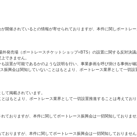
会が開催されているとの情報が寄せられておりますが、本件に関しボートレー
ース場外発売場（ボートレースチケットショップ=BTS）の設置に関する反対決
度上できません。
かも設置が可能であるかのような説明を行い、事業参画を呼び掛ける事例が確
レース振興会は関知していないことはもとより、ボートレース業界として一切
として掲載されています。
ことはもとより、ボートレース業界として一切設置推進することは考えてお
されておりますが、本件に関してボートレース振興会は一切関知しておりませ
れておりますが、本件に関してボートレース振興会は一切関知しておりません