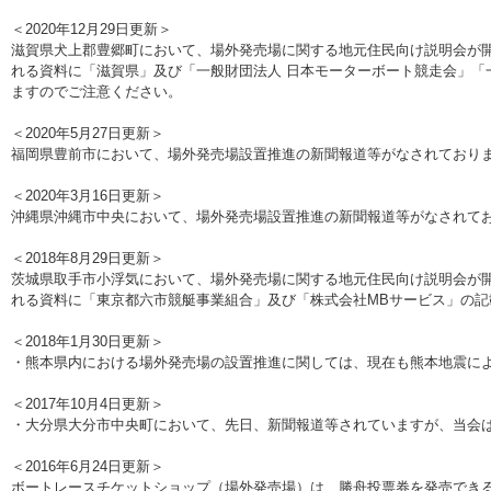
＜2020年12月29日更新＞
滋賀県犬上郡豊郷町において、場外発売場に関する地元住民向け説明会が
れる資料に「滋賀県」及び「一般財団法人 日本モーターボート競走会」「
ますのでご注意ください。
＜2020年5月27日更新＞
福岡県豊前市において、場外発売場設置推進の新聞報道等がなされており
＜2020年3月16日更新＞
沖縄県沖縄市中央において、場外発売場設置推進の新聞報道等がなされて
＜2018年8月29日更新＞
茨城県取手市小浮気において、場外発売場に関する地元住民向け説明会が
れる資料に「東京都六市競艇事業組合」及び「株式会社MBサービス」の
＜2018年1月30日更新＞
・熊本県内における場外発売場の設置推進に関しては、現在も熊本地震に
＜2017年10月4日更新＞
・大分県大分市中央町において、先日、新聞報道等されていますが、当会
＜2016年6月24日更新＞
ボートレースチケットショップ（場外発売場）は、勝舟投票券を発売でき