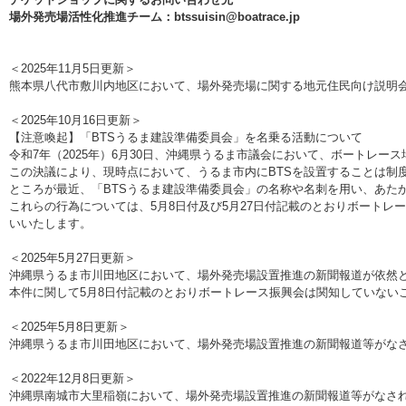
場外発売場活性化推進チーム：btssuisin@boatrace.jp
＜2025年11月5日更新＞
熊本県八代市敷川内地区において、場外発売場に関する地元住民向け説明
＜2025年10月16日更新＞
【注意喚起】「BTSうるま建設準備委員会」を名乗る活動について
令和7年（2025年）6月30日、沖縄県うるま市議会において、ボートレ
この決議により、現時点において、うるま市内にBTSを設置することは制
ところが最近、「BTSうるま建設準備委員会」の名称や名刺を用い、あた
これらの行為については、5月8日付及び5月27日付記載のとおりボート
いいたします。
＜2025年5月27日更新＞
沖縄県うるま市川田地区において、場外発売場設置推進の新聞報道が依然
本件に関して5月8日付記載のとおりボートレース振興会は関知していない
＜2025年5月8日更新＞
沖縄県うるま市川田地区において、場外発売場設置推進の新聞報道等がな
＜2022年12月8日更新＞
沖縄県南城市大里稲嶺において、場外発売場設置推進の新聞報道等がなさ