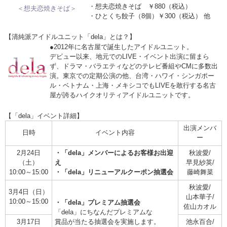
・想夫恋焼きそば ￥880（税込）
＜想夫恋焼きそば＞
・ひとくち餃子（8個）￥300（税込） 他
【清純派アイドルユニット「dela」とは？】
●2012年に名古屋で誕生したアイドルユニット。
デビュー以来、地元でのLIVE・イベント出演に留まら
ず、ドラマ・バラエティなどのテレビ番組やCMに多数出
演。東京での定期公演の他、台湾・ハワイ・シンガポー
ル・ベトナム・上海・メキシコでもLIVEを敢行する名古
屋が誇るハイクオリティアイドルユニットです。
【「dela」イベント詳細】
出演メンバ
日時
イベント内容
ー
2月24日
・「dela」メンバーによるお客様お出迎
秋波愛/
（土）
え
早見紗英/
10:00～15:00
・「dela」リニューアルクーポン抽選会
藤崎舞菜
秋波愛/
3月4日（日）
山本華子/
10:00～15:00
・「dela」プレミアム抽選会
佐山カオル
「dela」にちなんだプレミアムな
3月17日
賞品が当たる抽選会を実施します。
池永百合/