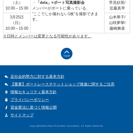
（土）
・
「dela」×ボート写真撮影会
早見紗英/
10:00～15:00
メンバーがボートに乗っている、
近藤真琴
“ここでしか撮れない1枚”を撮影できま
3月25日
山本華子/
す。
（日）
山咲夢華/
10:00～15:00
藤崎舞菜
※日時とメンバーは変更となる可能性があります。
反社会的勢力に対する基本方針
【重要】ボートレースチケットショップ推進に関するご注意
情報セキュリティ基本方針
プライバシーポリシー
貸金業法に基づく情報公開
サイトマップ