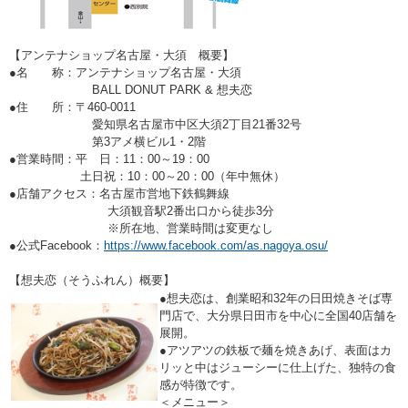
【アンテナショップ名古屋・大須 概要】
●名 称：アンテナショップ名古屋・大須
BALL DONUT PARK & 想夫恋
●住 所：〒460-0011
愛知県名古屋市中区大須2丁目21番32号
第3アメ横ビル1・2階
●営業時間：平 日：11：00～19：00
土日祝：10：00～20：00（年中無休）
●店舗アクセス：名古屋市営地下鉄鶴舞線
大須観音駅2番出口から徒歩3分
※所在地、営業時間は変更なし
●公式Facebook：
https://www.facebook.com/as.nagoya.osu/
【想夫恋（そうふれん）概要】
●想夫恋は、創業昭和32年の日田焼きそば専
門店で、大分県日田市を中心に全国40店舗を
展開。
●アツアツの鉄板で麺を焼きあげ、表面はカ
リッと中はジューシーに仕上げた、独特の食
感が特徴です。
＜メニュー＞