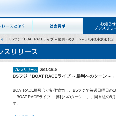
7年
BSフジ「BOAT RACEライブ ～勝利へのターン～」8月後半放送予定
プレスリリース
2017/08/10
BSフジ「BOAT RACEライブ ～勝利へのターン～
BOATRACE振興会が制作協力し、BSフジで毎週日曜日の16
「BOAT RACEライブ ～勝利へのターン～」。同番組の
す。