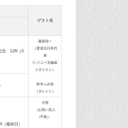
ゲスト名
篠原信一
（柔道元日本代
念 12R（3
表
/シドニー五輪銀
メダリスト）
鈴木ふみ奈
）
（タレント）
大悟
（お笑い芸人
/千鳥）
5R（最終日）